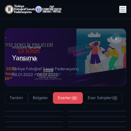
Anasayfa
/
Yansıma
Yansıma
Türkiye Fotoğraf Sanatı Federasyonu
08.01.2022 – 06.01.2023
Tanıtım
Belgeler
Eserler
Eser Sahipleri
22
1