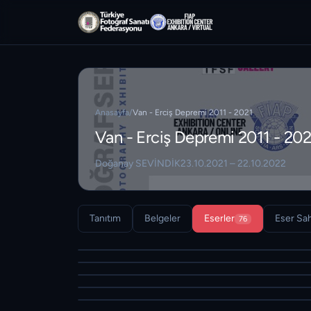
Anasayfa
/
Van - Erciş Depremi 2011 - 2021
Van - Erciş Depremi 2011 - 202
Doğanay SEVİNDİK
23.10.2021 – 22.10.2022
Tanıtım
Belgeler
Eserler
Eser Sah
76