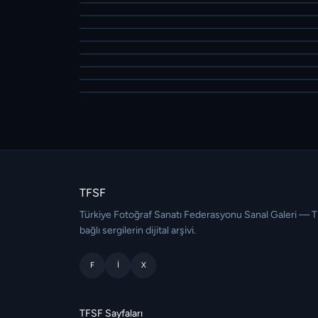
TFSF
Türkiye Fotoğraf Sanatı Federasyonu Sanal Galeri — 
bağlı sergilerin dijital arşivi.
F
I
X
TFSF Sayfaları