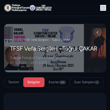
Anasayfa
/
TFSF Vefa Sergileri - Tuğrul ÇAKAR
TFSF Vefa Sergileri - Tuğrul ÇAKAR
Türkiye Fotoğraf Sanatı Federasyonu
01.12.2022 – 29.11.2023
Tanıtım
Belgeler
Eserler
Eser Sahipleri
88
1