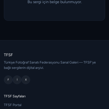
Bu sergi için belge bulunmuyor.
TFSF
Türkiye Fotoğraf Sanatı Federasyonu Sanal Galeri — TFSF’ye
bağlı sergilerin dijital arşivi.
F
I
X
TFSF Sayfaları
TFSF Portal