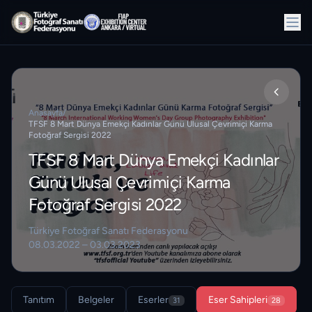
Anasayfa
/
TFSF 8 Mart Dünya Emekçi Kadınlar Günü Ulusal Çevrimiçi Karma
Fotoğraf Sergisi 2022
TFSF 8 Mart Dünya Emekçi Kadınlar
Günü Ulusal Çevrimiçi Karma
Fotoğraf Sergisi 2022
Türkiye Fotoğraf Sanatı Federasyonu
08.03.2022 – 03.03.2023
Tanıtım
Belgeler
Eserler
Eser Sahipleri
31
28