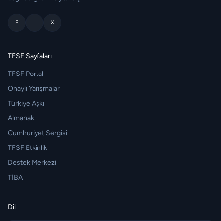
F
I
X
TFSF Sayfaları
TFSF Portal
Onaylı Yarışmalar
Türkiye Aşkı
Almanak
Cumhuriyet Sergisi
TFSF Etkinlik
Destek Merkezi
TİBA
Dil