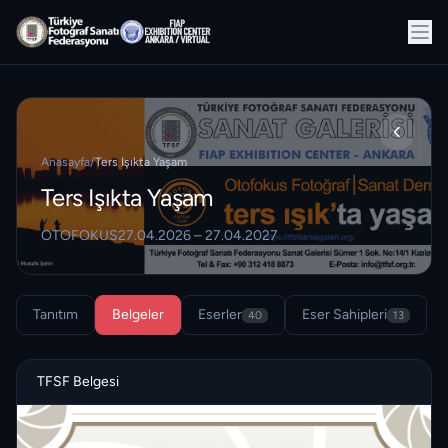
Anasayfa
/
Ters Işıkta Yaşam
Ters Işıkta Yaşam
OTOFOKUS
27.04.2026 – 27.04.2027
Tanıtım
Belgeler
Eserler
Eser Sahipleri
40
13
TFSF Belgesi