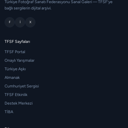
Türkiye Fotoğraf Sanatı Federasyonu Sanal Galeri — TFSF’ye
bağlı sergilerin dijital arşivi.
F
I
X
TFSF Sayfaları
TFSF Portal
Onaylı Yarışmalar
Türkiye Aşkı
Almanak
Cumhuriyet Sergisi
TFSF Etkinlik
Destek Merkezi
TİBA