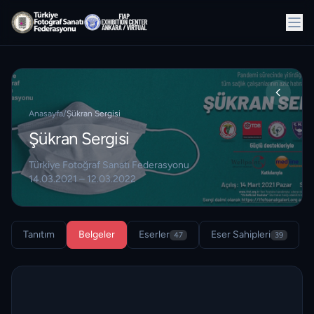
Anasayfa
/
Şükran Sergisi
Şükran Sergisi
Türkiye Fotoğraf Sanatı Federasyonu
14.03.2021 – 12.03.2022
Tanıtım
Belgeler
Eserler
Eser Sahipleri
47
39