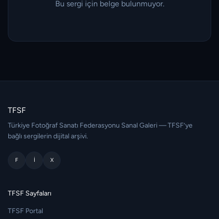
Bu sergi için belge bulunmuyor.
TFSF
Türkiye Fotoğraf Sanatı Federasyonu Sanal Galeri — TFSF’ye
bağlı sergilerin dijital arşivi.
F
I
X
TFSF Sayfaları
TFSF Portal