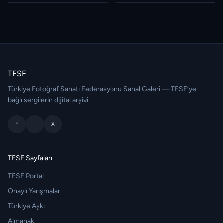
TFSF
Türkiye Fotoğraf Sanatı Federasyonu Sanal Galeri — TFSF’ye
bağlı sergilerin dijital arşivi.
F
I
X
TFSF Sayfaları
TFSF Portal
Onaylı Yarışmalar
Türkiye Aşkı
Almanak