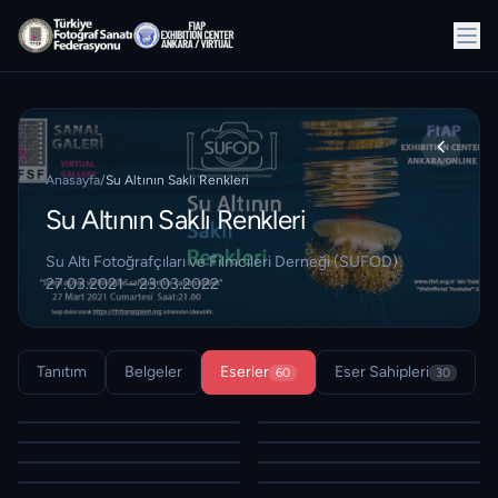
Anasayfa
/
Su Altının Saklı Renkleri
Su Altının Saklı Renkleri
Su Altı Fotoğrafçıları ve Filmcileri Derneği (SUFOD)
27.03.2021 – 23.03.2022
Tanıtım
Belgeler
Eserler
Eser Sahipleri
60
30