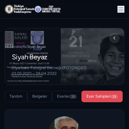
Anasayfa
/
Siyah Beyaz
Siyah Beyaz
Diyarbakır Fotoğraf Derneği (FOTONO21)
01.05.2021 – 29.04.2022
Tanıtım
Belgeler
Eserler
Eser Sahipleri
33
33