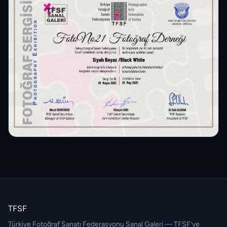
TFSF
Türkiye Fotoğraf Sanatı Federasyonu Sanal Galeri — TFSF’ye