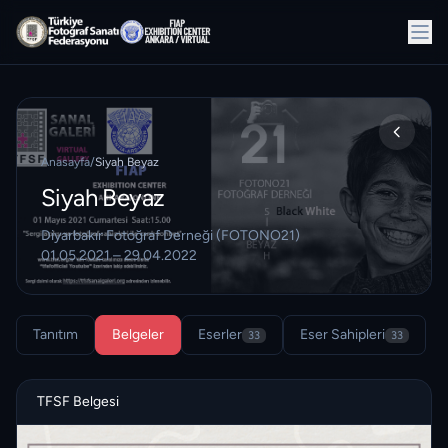
Anasayfa
/
Siyah Beyaz
Siyah Beyaz
Diyarbakır Fotoğraf Derneği (FOTONO21)
01.05.2021 – 29.04.2022
Tanıtım
Belgeler
Eserler
Eser Sahipleri
33
33
TFSF Belgesi