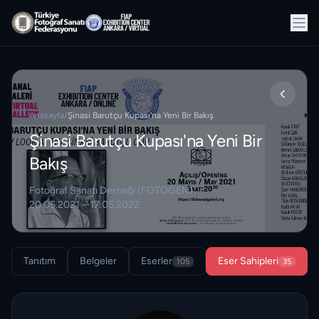
Anasayfa
/
Şinasi Barutçu Kupası'na Yeni Bir Bakış
Şinasi Barutçu Kupası'na Yeni Bir
Bakış
Fotoğraf Sanatı Derneği (FOTOGEN)
20.05.2021 – 17.05.2022
Tanıtım
Belgeler
Eserler
Eser Sahipleri
105
35