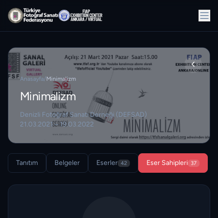
Anasayfa
/
Minimalizm
Minimalizm
Denizli Fotoğraf Sanatı Derneği (DEFSAD)
21.03.2021 – 19.03.2022
Tanıtım
Belgeler
Eserler
Eser Sahipleri
42
37