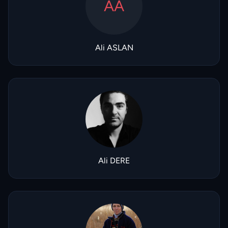
AA
Ali ASLAN
Ali DERE