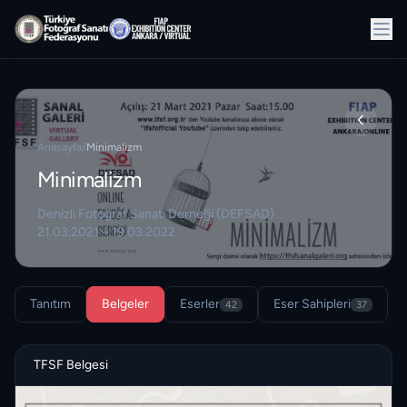
Anasayfa
/
Minimalizm
Minimalizm
Denizli Fotoğraf Sanatı Derneği (DEFSAD)
21.03.2021 – 19.03.2022
Tanıtım
Belgeler
Eserler
Eser Sahipleri
42
37
TFSF Belgesi