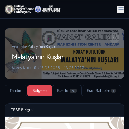
Anasayfa
/
Malatya'nın Kuşları
Malatya'nın Kuşları
Koray Kutlutürk
13.03.2026 – 13.03.2027
Tanıtım
Belgeler
Eserler
Eser Sahipleri
30
1
TFSF Belgesi