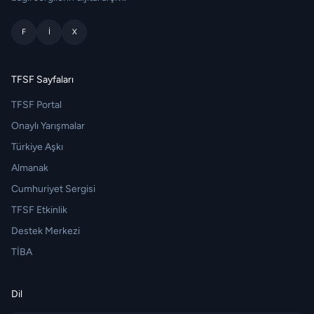
F
I
X
TFSF Sayfaları
TFSF Portal
Onaylı Yarışmalar
Türkiye Aşkı
Almanak
Cumhuriyet Sergisi
TFSF Etkinlik
Destek Merkezi
TİBA
Dil