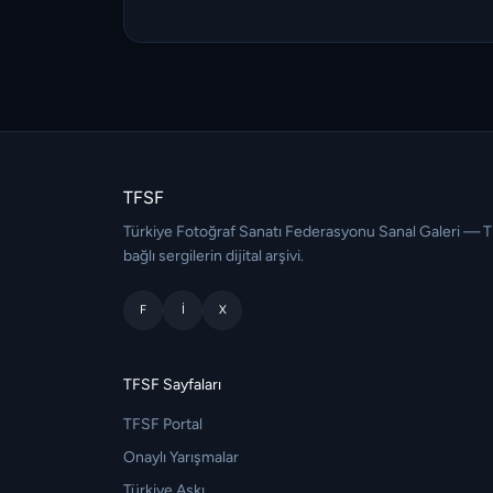
TFSF
Türkiye Fotoğraf Sanatı Federasyonu Sanal Galeri — 
bağlı sergilerin dijital arşivi.
F
I
X
TFSF Sayfaları
TFSF Portal
Onaylı Yarışmalar
Türkiye Aşkı