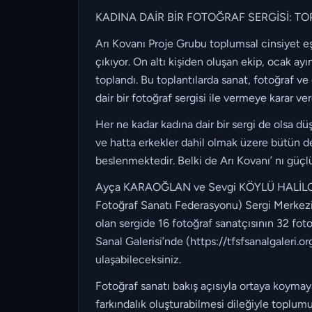
KADINA DAİR BİR FOTOĞRAF SERGİSİ: TO
Arı Kovanı Proje Grubu toplumsal cinsiyet eş
çıkıyor. On altı kişiden oluşan ekip, ocak a
toplandı. Bu toplantılarda sanat, fotoğraf v
dair bir fotoğraf sergisi ile vermeye karar ver
Her ne kadar kadına dair bir sergi de olsa
ve hatta erkekler dahil olmak üzere bütün de
beslenmektedir. Belki de Arı Kovanı’ nı güçlü
Ayça KARAOĞLAN ve Sevgi KÖYLÜ HALİLOĞLU 
Fotoğraf Sanatı Federasyonu) Sergi Merkezi’
olan sergide 16 fotoğraf sanatçısının 32 fo
Sanal Galerisi’nde (https://tfsfsanalgaleri.o
ulaşabileceksiniz.
Fotoğraf sanatı bakış açısıyla ortaya koymaya
farkındalık oluşturabilmesi dileğiyle toplumu