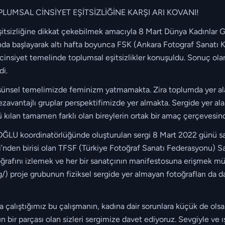
PLUMSAL CİNSİYET EŞİTSİZLİĞİNE KARŞI ARI KOVANI!
itsizliğine dikkat çekebilmek amacıyla 8 Mart Dünya Kadınlar Gün
yında başlayarak altı hafta boyunca FSK (Ankara Fotograf Sanatı K
e cinsiyet temelinde toplumsal eşitsizlikler konuşuldu. Sonuç ola
di.
 düşünsel temelimizde feminizm yatmamakta. Zira toplumda yer a
zavantajlı gruplar perspektifimizde yer almakta. Sergide yer alan
 kılan tamamen farklı olan bireylerin ortak bir amaç çerçevesinde
koordinatörlüğünde oluşturulan sergi 8 Mart 2022 günü saat 
nden birisi olan TFSF (Türkiye Fotoğraf Sanatı Federasyonu) San
toğrafını izlemek ve her bir sanatçının manifestosuna erişmek m
rg/) proje grubunun fiziksel sergide yer almayan fotoğrafları da d
 çalıştığımız bu çalışmanın, kadına dair sorunlara küçük de olsa bi
n bir parçası olan sizleri sergimize davet ediyoruz. Sevgiyle ve ı