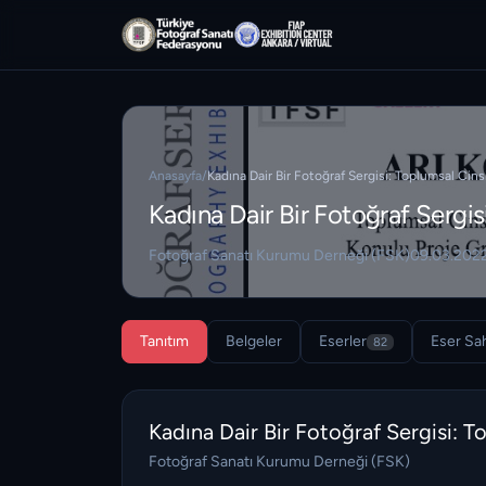
Anasayfa
/
Kadına Dair Bir Fotoğraf Sergisi: Toplumsal Cinsi
Kadına Dair Bir Fotoğraf Sergisi
Fotoğraf Sanatı Kurumu Derneği (FSK)
09.03.2022
Tanıtım
Belgeler
Eserler
Eser Sah
82
Kadına Dair Bir Fotoğraf Sergisi: To
Fotoğraf Sanatı Kurumu Derneği (FSK)