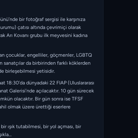
ü’nde bir fotoğraf sergisi ile karşınıza
urumu) çatısı altında çevrimiçi olarak
rak Arı Kovanı grubu ilk meyvesini kadına
lan çocuklar, engelliler, göçmenler, LGBTQ
 sanatçılar da birbirinden farklı köklerden
 birleşebilmesi yetisidir.
18:30’da dünyadaki 22 FIAP (Uluslararası
at Galerisi’nde açılacaktır. 10 gün sürecek
ümkün olacaktır. Bir gün sonra ise TFSF
ahil olmak üzere ürettiği eserlere
r ışık tutabilmesi, bir yol açması, bir
şıkla…