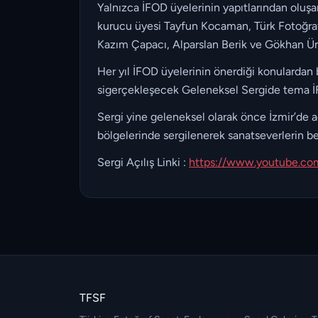
Yalnızca İFOD üyelerinin yapıtlarından oluşan
kurucu üyesi Tayfun Kocaman, Türk Fotoğrafı
Kazım Çapacı, Alparslan Berik ve Gökhan Üna
Her yıl İFOD üyelerinin önerdiği konulardan b
sigerçekleşecek Geleneksel Sergide tema İF
Sergi yine geleneksel olarak önce İzmir’de aç
bölgelerinde sergilenerek sanatseverlerin b
Sergi Açılış Linki :
https://www.youtube.co
TFSF