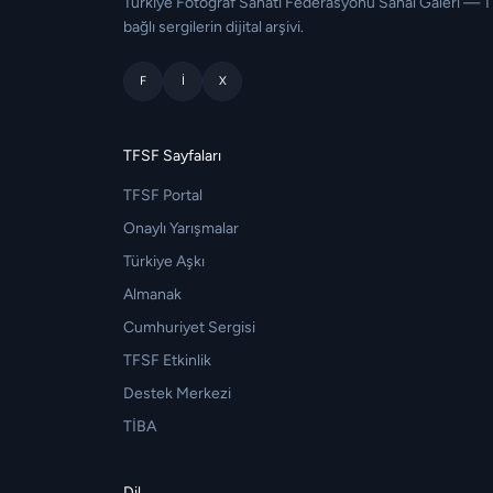
Türkiye Fotoğraf Sanatı Federasyonu Sanal Galeri — 
bağlı sergilerin dijital arşivi.
F
I
X
TFSF Sayfaları
TFSF Portal
Onaylı Yarışmalar
Türkiye Aşkı
Almanak
Cumhuriyet Sergisi
TFSF Etkinlik
Destek Merkezi
TİBA
Dil