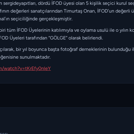
 sergideyapıtları, dördü İFOD üyesi olan 5 kişilik seçici kurul se
nın değerleri sanatçılarından Timurtaş Onan, İFOD’un değerli üye
l’ın seçiciliğinde gerçekleşmiştir.
iri tüm İFOD Üyelerinin katılımıyla ve oylama usulü ile o yılın k
OD Üyeleri tarafından “GÖLGE” olarak belirlendi.
ılarak, bir yıl boyunca başta fotoğraf derneklerinin bulunduğu il
eğenisine sunulmaktadır.
m/watch?v=tKrEfy0nleY