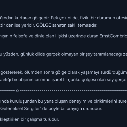
zlığından kurtaran gölgedir. Pek çok dilde, fiziki bir durumun öte
ktir denilse yeridir. GÖLGE sanatın saklı temasıdır.
ının felsefe ve dinle olan ilişkisi üzerinde duran ErnstGombric
Bu yüzden, günlük dilde gerçek olmayan bir şey tanımlanacağı 
s göstererek, ölümden sonra gölge olarak yaşamayı sürdürdüğüm
arlığı bir objenin cismine işarettir çünkü gölgesi olan şey gerçek
-------- o -----------------------------------------------------
lında kuruluşundan bu yana oluşan deneyim ve birikimlerini sürek
 “Geleneksel Sergiler” de böyle bir arayışın ürünüdür.
leştirilen bir çalışma türüdür.