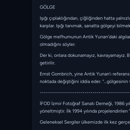
GÖLGE
Işığı çıplaklığından, çiğliğinden hatta yalnı
karşılar. Işığı tanımak, sanatta gölgeyi bilme
Gölge mefhumunun Antik Yunan’daki algılanış
olmadığını söyler.
Der ki, onlara dokunamayız, kavrayamayız. 
getirilir.
Ernst Gombrich, yine Antik Yunan’ı referan
noktada değiştiğini iddia eder. “…gölgesinin v
--------------------------------------------
İFOD İzmir Fotoğraf Sanatı Derneği, 1986 yı
yöneltmiştir. İlk 1994 yılında projelendirilen
Geleneksel Sergiler ülkemizde ilk kez gerçek