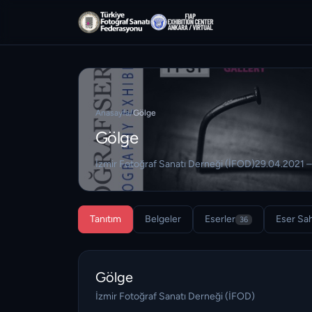
Anasayfa
/
Gölge
Gölge
İzmir Fotoğraf Sanatı Derneği (İFOD)
29.04.2021 
Tanıtım
Belgeler
Eserler
Eser Sah
36
Gölge
İzmir Fotoğraf Sanatı Derneği (İFOD)