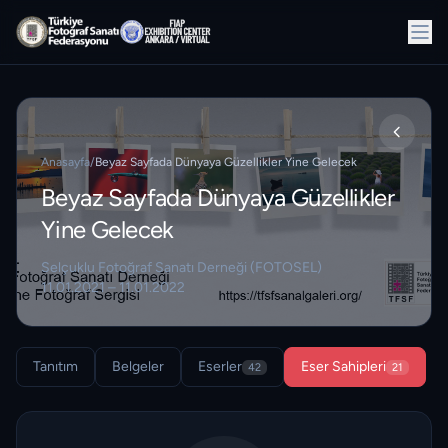
Anasayfa
/
Beyaz Sayfada Dünyaya Güzellikler Yine Gelecek
Beyaz Sayfada Dünyaya Güzellikler
Yine Gelecek
Selçuklu Fotoğraf Sanatı Derneği (FOTOSEL)
11.01.2021 – 11.01.2022
Tanıtım
Belgeler
Eserler
Eser Sahipleri
42
21