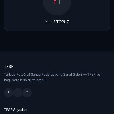
YT
Yusuf TOPUZ
TFSF
Türkiye Fotoğraf Sanatı Federasyonu Sanal Galeri — TFSF’ye
bağlı sergilerin dijital arşivi.
F
I
X
TFSF Sayfaları