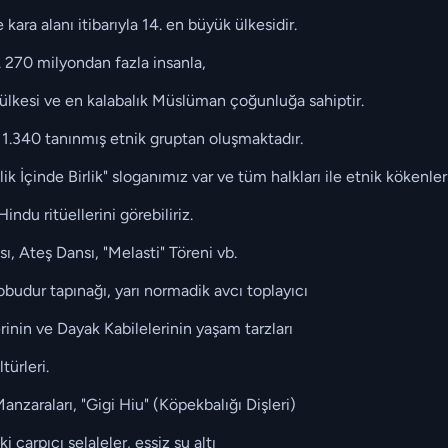
ra alanı itibarıyla 14. en büyük ülkesidir.
. 270 milyondan fazla insanla,
lkesi ve en kalabalık Müslüman çoğunluğa sahiptir.
1.340 tanınmış etnik gruptan oluşmaktadır.
ik İçinde Birlik" sloganımız var ve tüm halkları ile etnik kökenle
ndu ritüellerini görebiliriz.
, Ateş Dansı, "Melasti" Töreni vb.
budur tapınağı, yarı normadik avcı toplayıcı
inin ve Dayak Kabilelerinin yaşam tarzları
türleri.
zaraları, "Gigi Hiu" (Köpekbalığı Dişleri)
çarpıcı şelaleler, eşsiz su altı