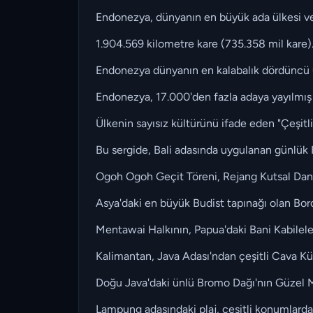
Endonezya, dünyanın en büyük ada ülkesi ve ka
1.904.569 kilometre kare (735.358 mil kare)
Endonezya dünyanın en kalabalık dördüncü ü
Endonezya, 17.000'den fazla adaya yayılmış 
Ülkenin sayısız kültürünü ifade eden "Çeşitlil
Bu sergide, Bali adasında uygulanan günlük Hi
Ogoh Ogoh Geçit Töreni, Rejang Kutsal Dansı
Asya'daki en büyük Budist tapınağı olan Boro
Mentawai Halkının, Papua'daki Bani Kabileler
Kalimantan, Java Adası'ndan çeşitli Cava Kül
Doğu Java'daki ünlü Bromo Dağı'nın Güzel Man
Lampung adasındaki plaj, çeşitli konumlardaki 