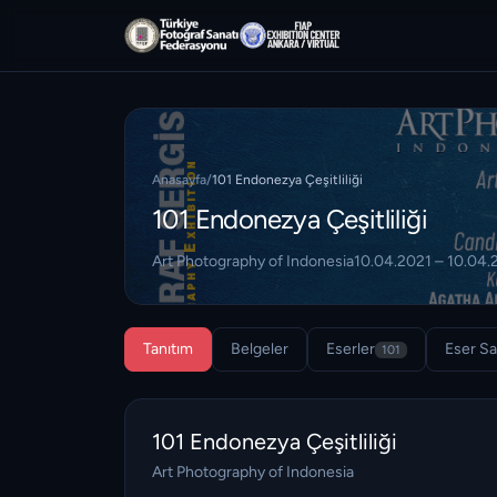
Anasayfa
/
101 Endonezya Çeşitliliği
101 Endonezya Çeşitliliği
Art Photography of Indonesia
10.04.2021 – 10.04.
Tanıtım
Belgeler
Eserler
Eser Sa
101
101 Endonezya Çeşitliliği
Art Photography of Indonesia