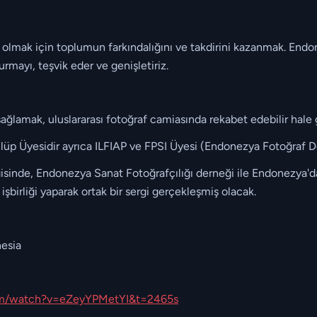
lmak için toplumun farkındalığını ve takdirini kazanmak. Endone
turmayı, teşvik eder ve genişletiriz.
ağlamak, uluslararası fotoğraf camiasında rekabet edebilir hale 
lüp Üyesidir ayrıca ILFIAP ve FPSI Üyesi (Endonezya Fotoğraf D
isinde, Endonezya Sanat Fotoğrafçılığı derneği ile Endonezya'dak
birliği yaparak ortak bir sergi gerçekleşmiş olacak.
nesia
om/watch?v=eZeyYPMetYI&t=2465s