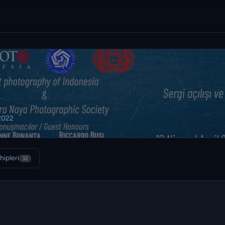
2022
hipleri
32