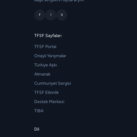
F
I
X
TFSF Sayfaları
TFSF Portal
Onaylı Yarışmalar
Türkiye Aşkı
Almanak
Cumhuriyet Sergisi
TFSF Etkinlik
Destek Merkezi
TİBA
Dil