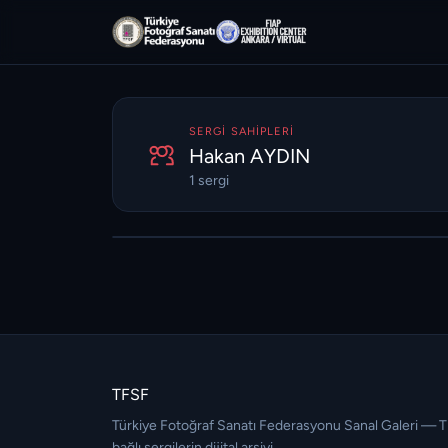
SERGI SAHIPLERI
Hakan AYDIN
Marş Mira
1 sergi
11.07.2021
56 ◷
TFSF
Türkiye Fotoğraf Sanatı Federasyonu Sanal Galeri — 
bağlı sergilerin dijital arşivi.