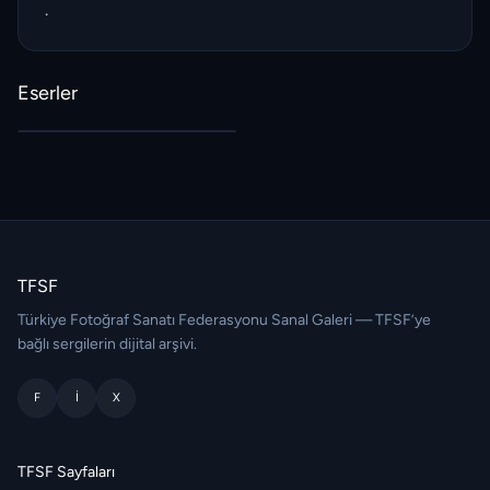
.
Eserler
TFSF
Türkiye Fotoğraf Sanatı Federasyonu Sanal Galeri — TFSF’ye
bağlı sergilerin dijital arşivi.
F
I
X
TFSF Sayfaları