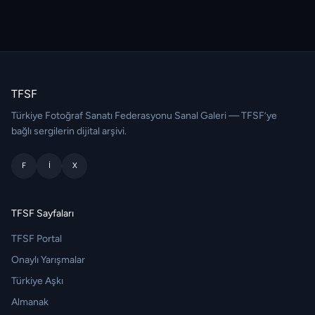
TFSF
Türkiye Fotoğraf Sanatı Federasyonu Sanal Galeri — TFSF’ye
bağlı sergilerin dijital arşivi.
F
I
X
TFSF Sayfaları
TFSF Portal
Onaylı Yarışmalar
Türkiye Aşkı
Almanak