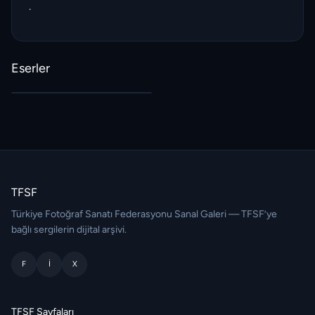
.
Eserler
TFSF
Türkiye Fotoğraf Sanatı Federasyonu Sanal Galeri — TFSF’ye
bağlı sergilerin dijital arşivi.
F
I
X
TFSF Sayfaları