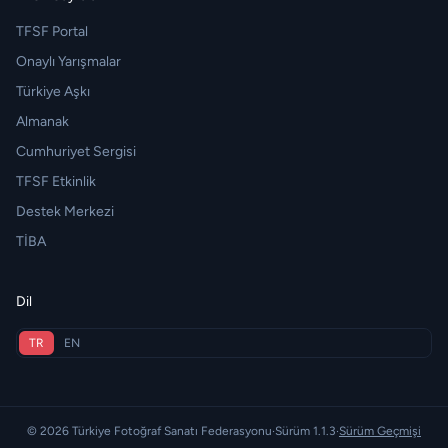
TFSF Portal
Onaylı Yarışmalar
Türkiye Aşkı
Almanak
Cumhuriyet Sergisi
TFSF Etkinlik
Destek Merkezi
TİBA
Dil
TR
EN
© 2026 Türkiye Fotoğraf Sanatı Federasyonu
·
Sürüm 1.1.3
·
Sürüm Geçmişi