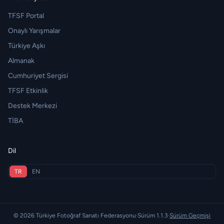
TFSF Portal
Onaylı Yarışmalar
Türkiye Aşkı
Almanak
Cumhuriyet Sergisi
TFSF Etkinlik
Destek Merkezi
TİBA
Dil
TR
EN
© 2026 Türkiye Fotoğraf Sanatı Federasyonu
·
Sürüm 1.1.3
·
Sürüm Geçmişi