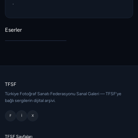
.
Eserler
TFSF
Türkiye Fotoğraf Sanatı Federasyonu Sanal Galeri — TFSF’ye
bağlı sergilerin dijital arşivi.
F
I
X
TFSF Sayfaları