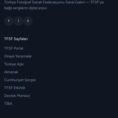
Türkiye Fotoğraf Sanatı Federasyonu Sanal Galeri — TFSF’ye
bağlı sergilerin dijital arşivi.
F
I
X
TFSF Sayfaları
TFSF Portal
Onaylı Yarışmalar
Türkiye Aşkı
Almanak
Cumhuriyet Sergisi
TFSF Etkinlik
Destek Merkezi
TİBA