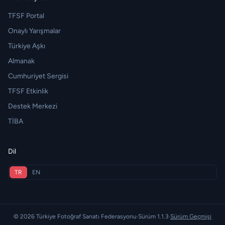
TFSF Portal
Onaylı Yarışmalar
Türkiye Aşkı
Almanak
Cumhuriyet Sergisi
TFSF Etkinlik
Destek Merkezi
TİBA
Dil
TR
EN
© 2026 Türkiye Fotoğraf Sanatı Federasyonu
·
Sürüm 1.1.3
·
Sürüm Geçmişi