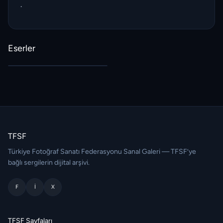
.
Eserler
TFSF
Türkiye Fotoğraf Sanatı Federasyonu Sanal Galeri — TFSF’ye
bağlı sergilerin dijital arşivi.
F
I
X
TFSF Sayfaları