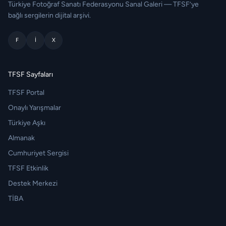
Türkiye Fotoğraf Sanatı Federasyonu Sanal Galeri — TFSF’ye
bağlı sergilerin dijital arşivi.
F
I
X
TFSF Sayfaları
TFSF Portal
Onaylı Yarışmalar
Türkiye Aşkı
Almanak
Cumhuriyet Sergisi
TFSF Etkinlik
Destek Merkezi
TİBA