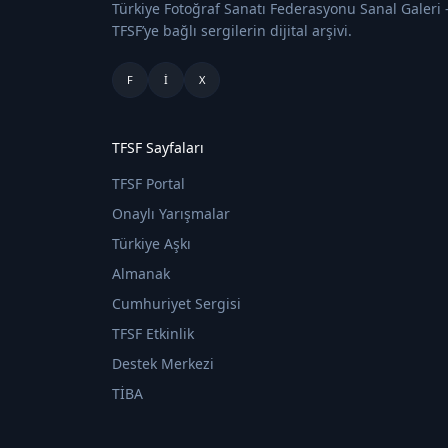
Türkiye Fotoğraf Sanatı Federasyonu Sanal Galeri
TFSF’ye bağlı sergilerin dijital arşivi.
F
I
X
TFSF Sayfaları
TFSF Portal
Onaylı Yarışmalar
Türkiye Aşkı
Almanak
Cumhuriyet Sergisi
TFSF Etkinlik
Destek Merkezi
TİBA