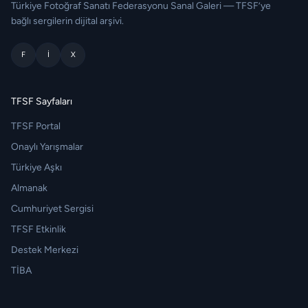
Türkiye Fotoğraf Sanatı Federasyonu Sanal Galeri — TFSF’ye
bağlı sergilerin dijital arşivi.
F
I
X
TFSF Sayfaları
TFSF Portal
Onaylı Yarışmalar
Türkiye Aşkı
Almanak
Cumhuriyet Sergisi
TFSF Etkinlik
Destek Merkezi
TİBA