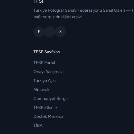
TFSF
Türkiye Fotoğraf Sanatı Federasyonu Sanal Galeri — 
bağlı sergilerin dijital arşivi.
F
I
X
TFSF Sayfaları
TFSF Portal
Onaylı Yarışmalar
Türkiye Aşkı
Almanak
Cumhuriyet Sergisi
TFSF Etkinlik
Destek Merkezi
TİBA