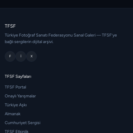
TFSF
Türkiye Fotoğraf Sanatı Federasyonu Sanal Galeri — TFSF’ye
bağlı sergilerin dijital arşivi.
F
I
X
TFSF Sayfaları
TFSF Portal
Onaylı Yarışmalar
Türkiye Aşkı
Almanak
Cumhuriyet Sergisi
TFSF Etkinlik