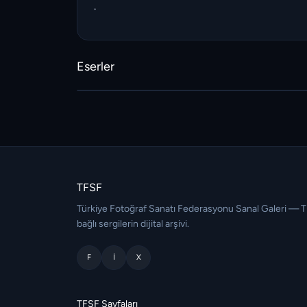
.
Eserler
TFSF
Türkiye Fotoğraf Sanatı Federasyonu Sanal Galeri — 
bağlı sergilerin dijital arşivi.
F
I
X
TFSF Sayfaları