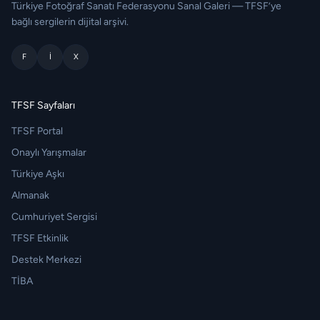
Türkiye Fotoğraf Sanatı Federasyonu Sanal Galeri — TFSF’ye
bağlı sergilerin dijital arşivi.
F
I
X
TFSF Sayfaları
TFSF Portal
Onaylı Yarışmalar
Türkiye Aşkı
Almanak
Cumhuriyet Sergisi
TFSF Etkinlik
Destek Merkezi
TİBA