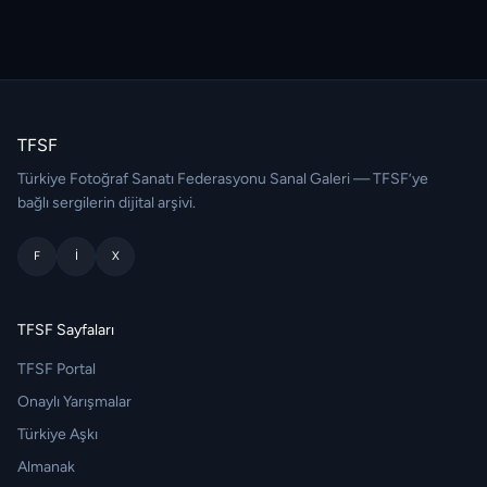
TFSF
Türkiye Fotoğraf Sanatı Federasyonu Sanal Galeri — TFSF’ye
bağlı sergilerin dijital arşivi.
F
I
X
TFSF Sayfaları
TFSF Portal
Onaylı Yarışmalar
Türkiye Aşkı
Almanak