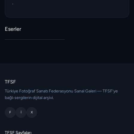
.
Eserler
TFSF
Türkiye Fotoğraf Sanatı Federasyonu Sanal Galeri — TFSF’ye
bağlı sergilerin dijital arşivi.
F
I
X
TFSF Sayfaları