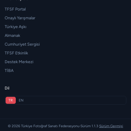
TFSF Portal
Onaylı Yarışmalar
Türkiye Aşkı
Almanak
Cumhuriyet Sergisi
TFSF Etkinlik
Destek Merkezi
TİBA
Dil
TR
EN
© 2026 Türkiye Fotoğraf Sanatı Federasyonu
·
Sürüm 1.1.3
·
Sürüm Geçmişi