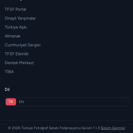
TFSF Portal
Onaylı Yarışmalar
Türkiye Aşkı
Almanak
Cumhuriyet Sergisi
TFSF Etkinlik
Destek Merkezi
TİBA
Dil
TR
EN
© 2026 Türkiye Fotoğraf Sanatı Federasyonu
·
Sürüm 1.1.3
·
Sürüm Geçmişi