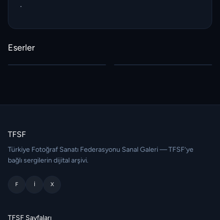
.
Eserler
TFSF
Türkiye Fotoğraf Sanatı Federasyonu Sanal Galeri — TFSF’ye
bağlı sergilerin dijital arşivi.
F
I
X
TFSF Sayfaları