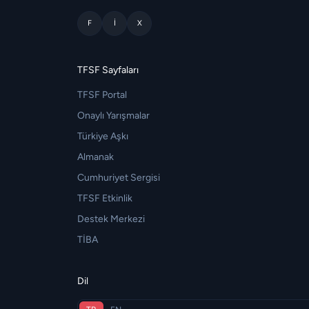
F
I
X
TFSF Sayfaları
TFSF Portal
Onaylı Yarışmalar
Türkiye Aşkı
Almanak
Cumhuriyet Sergisi
TFSF Etkinlik
Destek Merkezi
TİBA
Dil