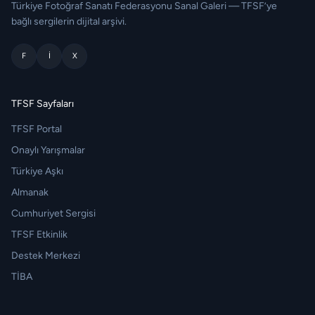
Türkiye Fotoğraf Sanatı Federasyonu Sanal Galeri — TFSF’ye
bağlı sergilerin dijital arşivi.
F
I
X
TFSF Sayfaları
TFSF Portal
Onaylı Yarışmalar
Türkiye Aşkı
Almanak
Cumhuriyet Sergisi
TFSF Etkinlik
Destek Merkezi
TİBA