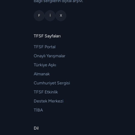
bağlı sergilerin dijital arşivi.
F
I
X
TFSF Sayfaları
TFSF Portal
Onaylı Yarışmalar
Türkiye Aşkı
Almanak
Cumhuriyet Sergisi
TFSF Etkinlik
Destek Merkezi
TİBA
Dil