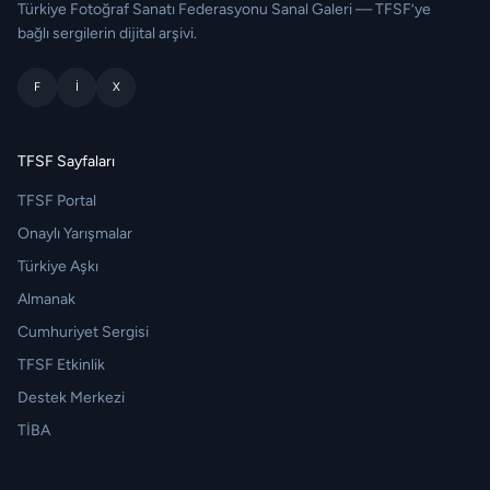
Türkiye Fotoğraf Sanatı Federasyonu Sanal Galeri — TFSF’ye
bağlı sergilerin dijital arşivi.
F
I
X
TFSF Sayfaları
TFSF Portal
Onaylı Yarışmalar
Türkiye Aşkı
Almanak
Cumhuriyet Sergisi
TFSF Etkinlik
Destek Merkezi
TİBA