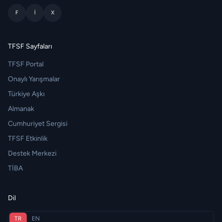
F
I
X
TFSF Sayfaları
TFSF Portal
Onaylı Yarışmalar
Türkiye Aşkı
Almanak
Cumhuriyet Sergisi
TFSF Etkinlik
Destek Merkezi
TİBA
Dil
TR
EN