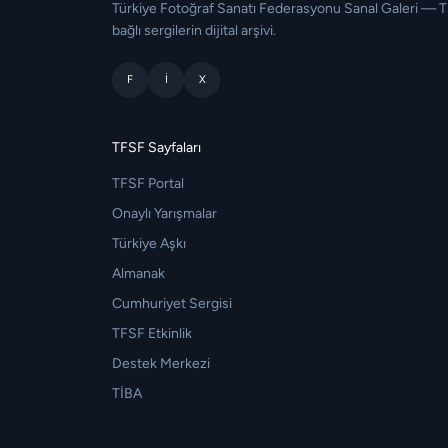
Türkiye Fotoğraf Sanatı Federasyonu Sanal Galeri — 
bağlı sergilerin dijital arşivi.
F
I
X
TFSF Sayfaları
TFSF Portal
Onaylı Yarışmalar
Türkiye Aşkı
Almanak
Cumhuriyet Sergisi
TFSF Etkinlik
Destek Merkezi
TİBA