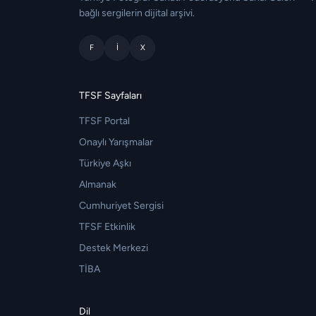
bağlı sergilerin dijital arşivi.
F
I
X
TFSF Sayfaları
TFSF Portal
Onaylı Yarışmalar
Türkiye Aşkı
Almanak
Cumhuriyet Sergisi
TFSF Etkinlik
Destek Merkezi
TİBA
Dil