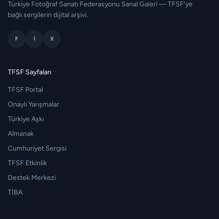
Türkiye Fotoğraf Sanatı Federasyonu Sanal Galeri — TFSF’ye
bağlı sergilerin dijital arşivi.
F
I
X
TFSF Sayfaları
TFSF Portal
Onaylı Yarışmalar
Türkiye Aşkı
Almanak
Cumhuriyet Sergisi
TFSF Etkinlik
Destek Merkezi
TİBA