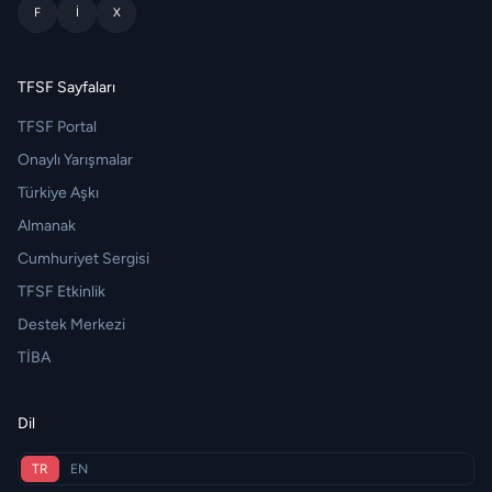
F
I
X
TFSF Sayfaları
TFSF Portal
Onaylı Yarışmalar
Türkiye Aşkı
Almanak
Cumhuriyet Sergisi
TFSF Etkinlik
Destek Merkezi
TİBA
Dil
TR
EN