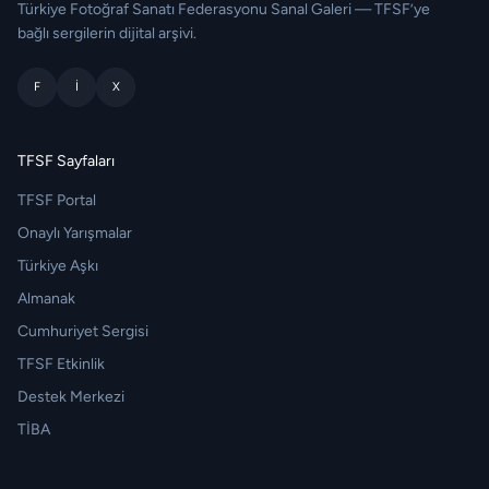
Türkiye Fotoğraf Sanatı Federasyonu Sanal Galeri — TFSF’ye
bağlı sergilerin dijital arşivi.
F
I
X
TFSF Sayfaları
TFSF Portal
Onaylı Yarışmalar
Türkiye Aşkı
Almanak
Cumhuriyet Sergisi
TFSF Etkinlik
Destek Merkezi
TİBA