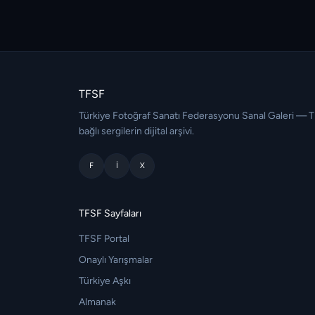
TFSF
Türkiye Fotoğraf Sanatı Federasyonu Sanal Galeri — 
bağlı sergilerin dijital arşivi.
F
I
X
TFSF Sayfaları
TFSF Portal
Onaylı Yarışmalar
Türkiye Aşkı
Almanak