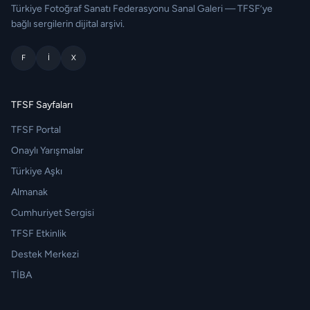
Türkiye Fotoğraf Sanatı Federasyonu Sanal Galeri — TFSF’ye
bağlı sergilerin dijital arşivi.
F
I
X
TFSF Sayfaları
TFSF Portal
Onaylı Yarışmalar
Türkiye Aşkı
Almanak
Cumhuriyet Sergisi
TFSF Etkinlik
Destek Merkezi
TİBA