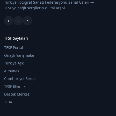
Türkiye Fotoğraf Sanatı Federasyonu Sanal Galeri —
TFSF’ye bağlı sergilerin dijital arşivi.
F
I
X
TFSF Sayfaları
TFSF Portal
Onaylı Yarışmalar
Türkiye Aşkı
Almanak
Cumhuriyet Sergisi
TFSF Etkinlik
Destek Merkezi
TİBA