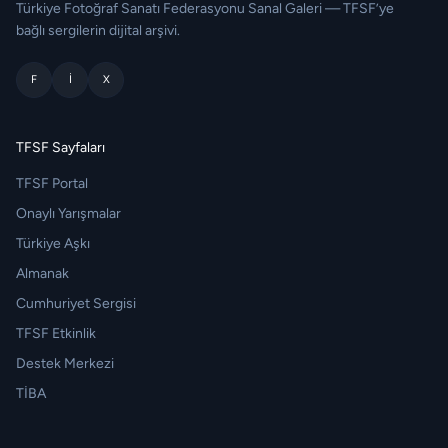
Türkiye Fotoğraf Sanatı Federasyonu Sanal Galeri — TFSF’ye
bağlı sergilerin dijital arşivi.
F
I
X
TFSF Sayfaları
TFSF Portal
Onaylı Yarışmalar
Türkiye Aşkı
Almanak
Cumhuriyet Sergisi
TFSF Etkinlik
Destek Merkezi
TİBA