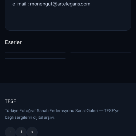
e-mail : monengut@artelegans.com
Eserler
TFSF
Türkiye Fotoğraf Sanatı Federasyonu Sanal Galeri — TFSF’ye
bağlı sergilerin dijital arşivi.
F
I
X